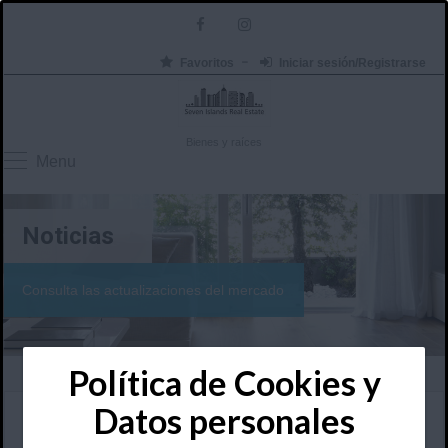
Favoritos
Iniciar sesión/Registrarse
Bienes y raíces
Menu
Noticias
Consulta las actualizaciones del mercado
Política de Cookies y
Datos personales
themeforest