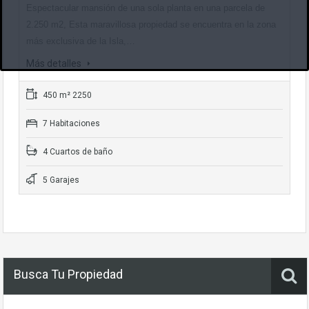
Espectacular mansión de una sola planta en una parcela de
2.250 m2, Esta maravillosa propiedad se encuentra en la zona
más exclusiva de la Isla,…
Más detalles
450 m² 2250
7 Habitaciones
4 Cuartos de baño
5 Garajes
Busca Tu Propiedad