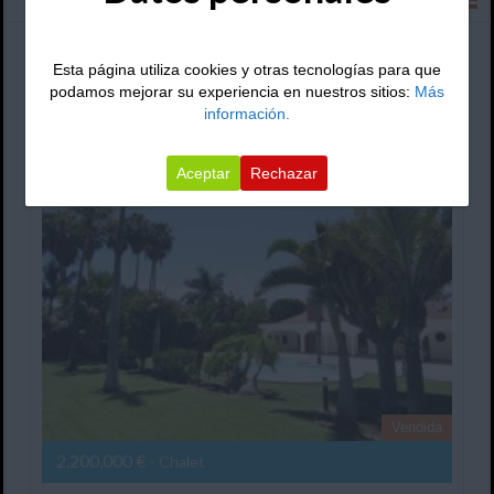
Ordenar por:
Esta página utiliza cookies y otras tecnologías para que
podamos mejorar su experiencia en nuestros sitios:
Más
información.
Av Del Touroperador Kaufhof, Chalet
Aceptar
Rechazar
Vendida
2,200,000 €
- Chalet