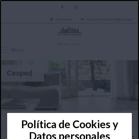
Favoritos
Iniciar sesión/Registrarse
Bienes y raíces
Menu
Cesped
Política de Cookies y
Datos personales