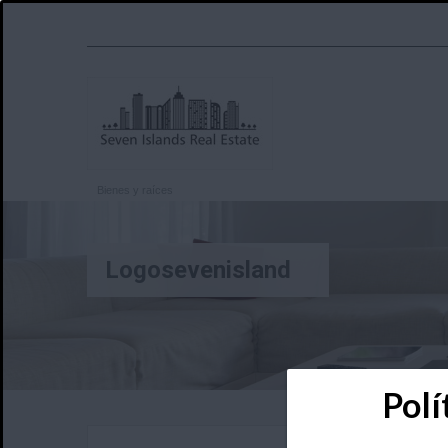
Bienes y raíces
Logosevenisland
Polí