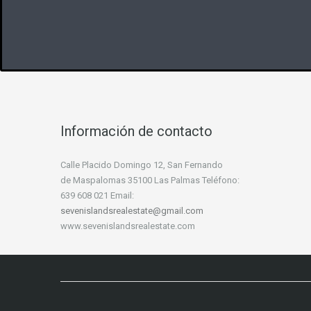
Información de contacto
Calle Placido Domingo 12, San Fernando
de Maspalomas 35100 Las Palmas Teléfono:
639 608 021 Email:
sevenislandsrealestate@gmail.com
www.sevenislandsrealestate.com