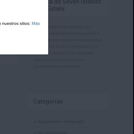
Acerca de Seven Islands
Real Estate
 nuestros sitios:
Más
Seven Islands Real Estate es una
agencia especializada en la gestión e
intermediación de activos inmobiliarios
en Canarias. Estamos integrados por
un equipo humano multidisciplinar,
compuesto por reconocidos
profesionales en el sector.
Categorías
Actualización de mercado
No categorizado