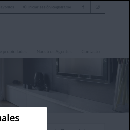
Favoritos
Iniciar sesión/Registrarse
e propiedades
Nuestros Agentes
Contacto
nales