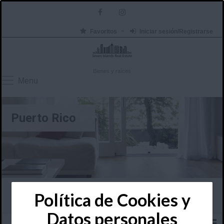
Favoritos
Iniciar sesión/Registrarse
Bienes y raíces
Menu
Puerto Rico
Política de Cookies y
Datos personales