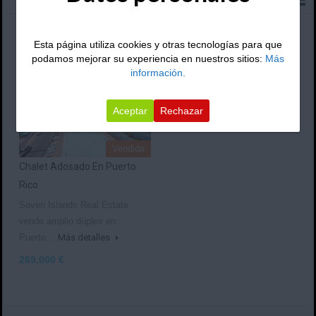
Ordenar por:
Esta página utiliza cookies y otras tecnologías para que
podamos mejorar su experiencia en nuestros sitios:
Más
información.
Aceptar
Rechazar
Vendida
Chalet Adosado En Puerto
Rico
Seven Islands Real Estate
vende amplio dúplex en
Puerto…
Más detalles
269,000 €