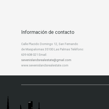
Información de contacto
Calle Placido Domingo 12, San Fernando
de Maspalomas 35100 Las Palmas Teléfono:
639 608 021 Email:
sevenislandsrealestate@gmail.com
www.sevenislandsrealestate.com