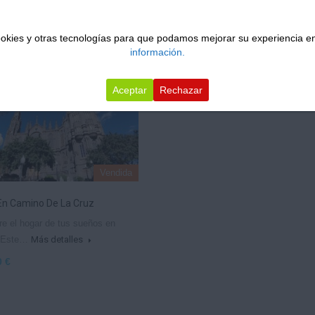
cookies y otras tecnologías para que podamos mejorar su experiencia en
Ordenar por:
información.
Aceptar
Rechazar
Vendida
En Camino De La Cruz
e el hogar de tus sueños en
! Este…
Más detalles
0 €