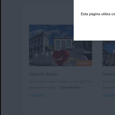
Esta página utiliza 
Vendida
Dúplex En Arucas
Chalet 
¡Descubre tu nuevo hogar en Arucas! Este
¡Descubr
encantador duplex…
Más detalles
Arucas
199,000 €
350,00