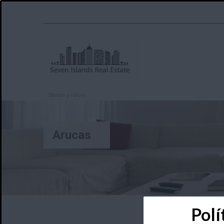
Bienes y raíces
Arucas
Polí