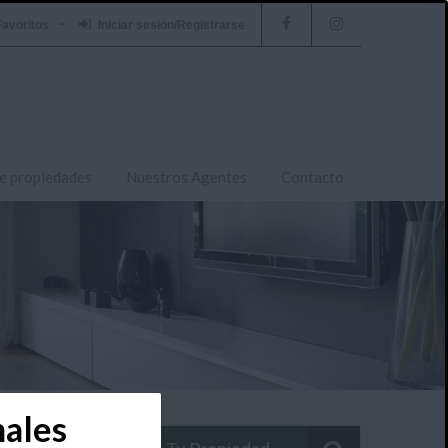
Favoritos
Iniciar sesión/Registrarse
e propiedades
Nuestros Agentes
Contacto
nales