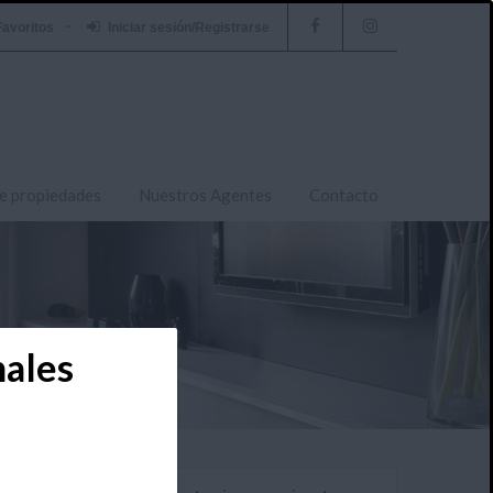
Favoritos
Iniciar sesión/Registrarse
e propiedades
Nuestros Agentes
Contacto
nales