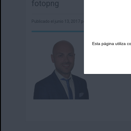
fotopng
Publicado el
junio 13, 2017
por admin en
Esta página utiliza 