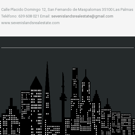
Calle Placido Domingo 12, San Fernando de Maspalomas 35100 Las Palmas
Teléfono: 639 608 021 Email:
sevenislandsrealestate@gmail.com
www.sevenislandsrealestate.com