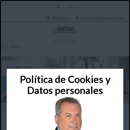
Favoritos
Iniciar sesión/Registrarse
Bienes y raíces
Menu
Noticias
Política de Cookies y
Consulta las actualizaciones del mercado
Datos personales
fotoooonuevanueva