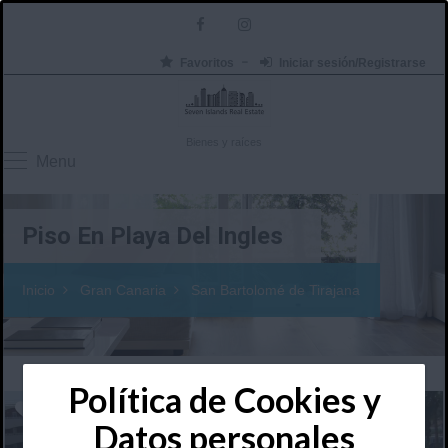
Favoritos
Iniciar sesión/Registrarse
Bienes y raíces
Menu
Piso En Playa Del Ingles
Inicio
Gran Canaria
San Bartolomé de Tirajana
Política de Cookies y
Datos personales