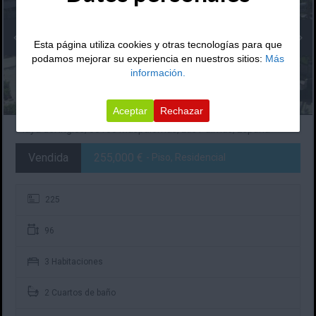
Esta página utiliza cookies y otras tecnologías para que
podamos mejorar su experiencia en nuestros sitios:
Más
información.
Aceptar
Rechazar
Playa del Inglés, 35100 Maspalomas, Las Palmas, España
Vendida
255,000 €
- Piso, Residencial
225
96
3 Habitaciones
2 Cuartos de baño