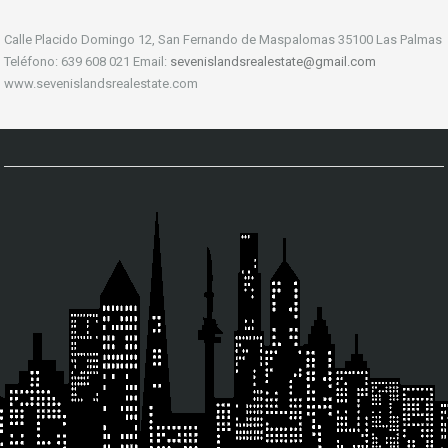
Calle Placido Domingo 12, San Fernando de Maspalomas 35100 Las Palmas
Teléfono: 639 608 021 Email:
sevenislandsrealestate@gmail.com
www.sevenislandsrealestate.com