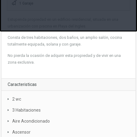
1 Garaje
Estupenda propiedad en un edificio residencial, situada en una
urbanización con piscina en Playa del Ingles.
Consta de tres habitaciones, dos baños, un amplio salón, cocina
totalmente equipada, solana y con garaje.
No pierda la ocasión de adquirir esta propiedad y de vivir en una
zona exclusiva.
Caracteristicas
2 wc
3 Habitaciones
Aire Acondicionado
Ascensor