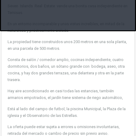
Seven Islands Real Estate vende una bonita casa independiente en
Temisas.
En un entorno incomparable y unas vistas increíbles, en mitad de la
naturaleza y prácticamente aislada.
La propiedad tiene construidos unos 200 metros en una sola planta,
en una parcela de 500 metros.
Consta de salón / comedor amplio, cocinas independiente, cuatro
dormitorios, dos baños, un sótano grande con bodega, aseo, otra
cocina, y hay dos grandes terrazas, una delantera y otra en la parte
trasera.
Hay aire acondicionado en casi todas las estancias, también
armarios empotrados, el jardín tiene sistema de riego automático,
Está al lado del campo de futbol, la piscina Municipal, la Plaza de la
iglesia y el Observatorio de las Estrellas.
La oferta puede estar sujeta a errores u omisiones involuntarias,
retirada del mercado o cambio de precio sin previo aviso.