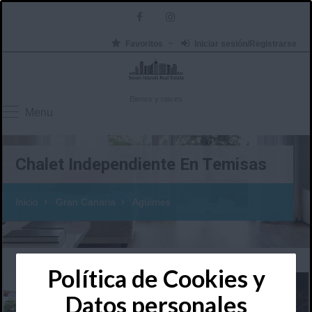
Favoritos
Iniciar sesión/Registrarse
Bienes y raíces
Menu
Chalet Independiente En Temisas
Inicio
Gran Canaria
Agüimes
Política de Cookies y
Datos personales