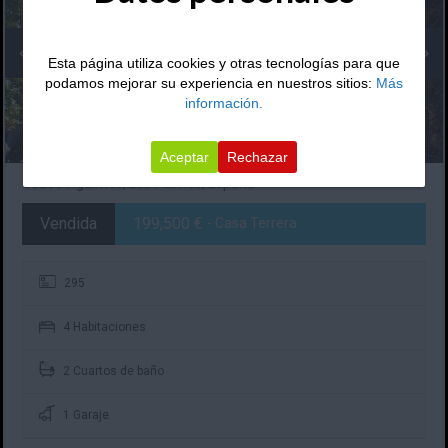
Esta página utiliza cookies y otras tecnologías para que
podamos mejorar su experiencia en nuestros sitios:
Más
información.
Aceptar
Rechazar
35260 Agüimes, Las Palmas, España
Vendida
199,500 €
- Casa Terrera
295
4 Habitaciones
2 Cuartos de baño
1 Garaje