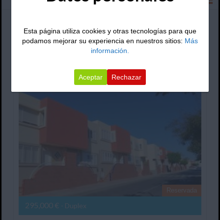
Ordenar por:
Esta página utiliza cookies y otras tecnologías para que
podamos mejorar su experiencia en nuestros sitios:
Más
información.
Dúplex En Timanfaya
Aceptar
Rechazar
Reservada
295,000 €
- Duplex