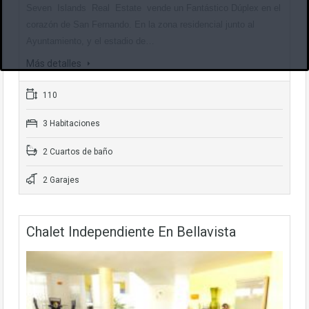
Seven Islands Real Estate vende un Fantástico Dúplex en el
corazón de San Fernando. En la zona residencial junto al
Ayuntamiento, y el estadio de…
Más detalles
110
3 Habitaciones
2 Cuartos de baño
2 Garajes
Chalet Independiente En Bellavista